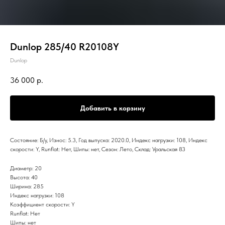
Dunlop 285/40 R20108Y
Dunlop
36 000
р.
Добавить в корзину
Состояние: Б/у, Износ: 5.3, Год выпуска: 2020.0, Индекс нагрузки: 108, Индекс
скорости: Y, Runflat: Нет, Шипы: нет, Сезон: Лето, Склад: Уральская 83
Диаметр: 20
Высота: 40
Ширина: 285
Индекс нагрузки: 108
Коэффициент скорости: Y
Runflat: Нет
Шипы: нет