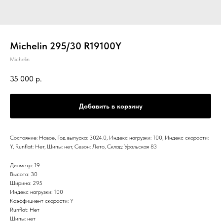
Michelin 295/30 R19100Y
Michelin
35 000
р.
Добавить в корзину
Состояние: Новое, Год выпуска: 3024.0, Индекс нагрузки: 100, Индекс скорости:
Y, Runflat: Нет, Шипы: нет, Сезон: Лето, Склад: Уральская 83
Диаметр: 19
Высота: 30
Ширина: 295
Индекс нагрузки: 100
Коэффициент скорости: Y
Runflat: Нет
Шипы: нет