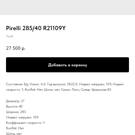
Pirelli 285/40 R21109Y
Pirelli
27 500
р.
Добавить в корзину
Состояние: Б/у, Износ: 6.0, Год выпуска: 3822.0, Индекс нагрузки: 109, Индекс
скорости: Y, Runflat: Нет, Шипы: нет, Сезон: Лето, Склад: Уральская 83
Диаметр: 21
Высота: 40
Ширина: 285
Индекс нагрузки: 109
Коэффициент скорости: Y
Runflat: Нет
Шипы: нет