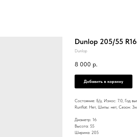
Dunlop 205/55 R1
Dunlop
8 000
р.
Добавить в корзину
Состояние: Б/у, Износ: 7.0, Год в
Runflat: Нет, Шипы: нет, Сезо
Диаметр: 16
Высота: 55
Ширина: 205