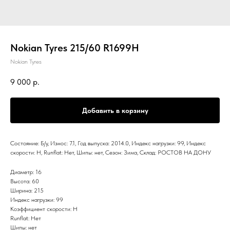
Nokian Tyres 215/60 R1699H
Nokian Tyres
9 000
р.
Добавить в корзину
Состояние: Б/у, Износ: 7.1, Год выпуска: 2014.0, Индекс нагрузки: 99, Индекс
скорости: H, Runflat: Нет, Шипы: нет, Сезон: Зима, Склад: РОСТОВ НА ДОНУ
Диаметр: 16
Высота: 60
Ширина: 215
Индекс нагрузки: 99
Коэффициент скорости: H
Runflat: Нет
Шипы: нет