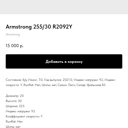
Armstrong 255/30 R2092Y
Armstrong
15 000
р.
Добавить в корзину
Состояние: Б/у, Износ: 7.0, Год выпуска: 2021.0, Индекс нагрузки: 92, Индекс
скорости: Y, Runflat: Нет, Шипы: нет, Сезон: Лето, Склад: Уральская 83
Диаметр: 20
Высота: 30
Ширина: 255
Индекс нагрузки: 92
Коэффициент скорости: Y
Runflat: Нет
Шипы: нет