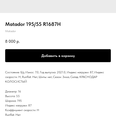
Matador 195/55 R1687H
Matador
8 000
р.
Добавить в корзину
Состояние: Б/у, Износ: 7.0, Год выпуска: 2021.0, Индекс нагрузки: 87, Индекс
скорости: H, Runflat: Нет, Шипы: нет, Сезон: Зима, Склад: КРАСНОДАР
КОЛОСИСТЫЙ
Диаметр: 16
Высота: 55
Ширина: 195
Индекс нагрузки: 87
Коэффициент скорости: H
Runflat: Нет