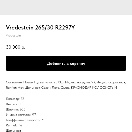
Vredestein 265/30 R2297Y
Vredestein
30 000
р.
Добавить в корзину
Состояние: Новое, Год выпуска: 2013.0, Индекс нагрузки: 97, Индекс скорости: Y,
Runflat: Нет, Шипы: нет, Сезон: Лето, Склад: КРАСНОДАР КОЛОСИСТЫЙ
Диаметр: 22
Высота: 30
Ширина: 265
Индекс нагрузки: 97
Коэффициент скорости: Y
Runflat: Нет
Шипы: нет