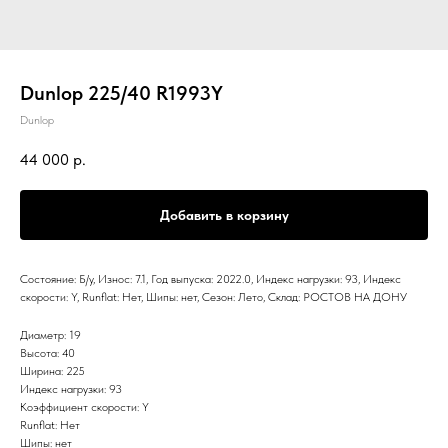
Dunlop 225/40 R1993Y
Dunlop
44 000
р.
Добавить в корзину
Состояние: Б/у, Износ: 7.1, Год выпуска: 2022.0, Индекс нагрузки: 93, Индекс
скорости: Y, Runflat: Нет, Шипы: нет, Сезон: Лето, Склад: РОСТОВ НА ДОНУ
Диаметр: 19
Высота: 40
Ширина: 225
Индекс нагрузки: 93
Коэффициент скорости: Y
Runflat: Нет
Шипы: нет