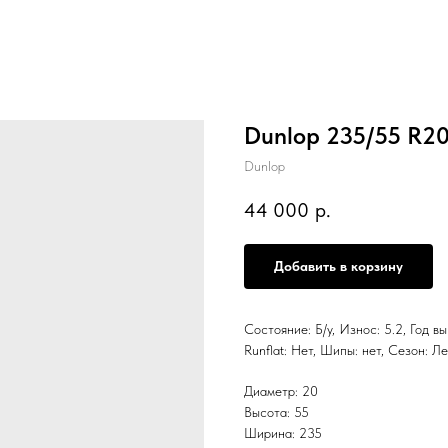
Dunlop 235/55 R2
Dunlop
44 000
р.
Добавить в корзину
Состояние: Б/у, Износ: 5.2, Год в
Runflat: Нет, Шипы: нет, Сезон:
Диаметр: 20
Высота: 55
Ширина: 235