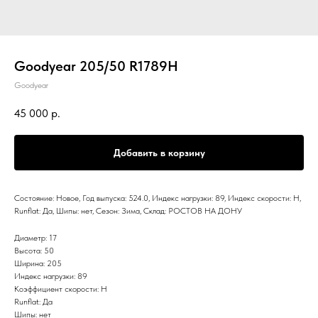
Goodyear 205/50 R1789H
Goodyear
45 000
р.
Добавить в корзину
Состояние: Новое, Год выпуска: 524.0, Индекс нагрузки: 89, Индекс скорости: H,
Runflat: Да, Шипы: нет, Сезон: Зима, Склад: РОСТОВ НА ДОНУ
Диаметр: 17
Высота: 50
Ширина: 205
Индекс нагрузки: 89
Коэффициент скорости: H
Runflat: Да
Шипы: нет