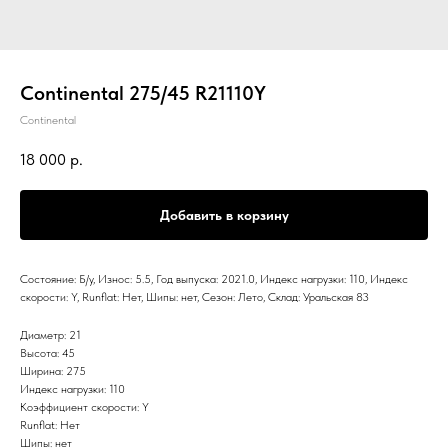
Continental 275/45 R21110Y
Continental
18 000
р.
Добавить в корзину
Состояние: Б/у, Износ: 5.5, Год выпуска: 2021.0, Индекс нагрузки: 110, Индекс
скорости: Y, Runflat: Нет, Шипы: нет, Сезон: Лето, Склад: Уральская 83
Диаметр: 21
Высота: 45
Ширина: 275
Индекс нагрузки: 110
Коэффициент скорости: Y
Runflat: Нет
Шипы: нет