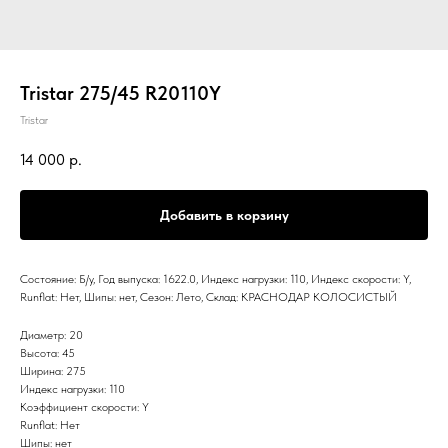
Tristar 275/45 R20110Y
Tristar
14 000
р.
Добавить в корзину
Состояние: Б/у, Год выпуска: 1622.0, Индекс нагрузки: 110, Индекс скорости: Y,
Runflat: Нет, Шипы: нет, Сезон: Лето, Склад: КРАСНОДАР КОЛОСИСТЫЙ
Диаметр: 20
Высота: 45
Ширина: 275
Индекс нагрузки: 110
Коэффициент скорости: Y
Runflat: Нет
Шипы: нет