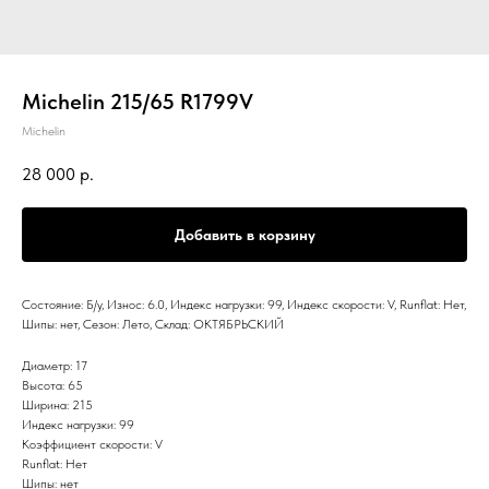
Michelin 215/65 R1799V
Michelin
28 000
р.
Добавить в корзину
Состояние: Б/у, Износ: 6.0, Индекс нагрузки: 99, Индекс скорости: V, Runflat: Нет,
Шипы: нет, Сезон: Лето, Склад: ОКТЯБРЬСКИЙ
Диаметр: 17
Высота: 65
Ширина: 215
Индекс нагрузки: 99
Коэффициент скорости: V
Runflat: Нет
Шипы: нет