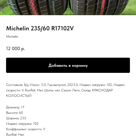
Michelin 235/60 R17102V
Michelin
12 000
р.
Добавить в корзину
Состояние: Б/у, Износ: 5.0, Год выпуска: 2023.0, Индекс нагрузки: 102, Индекс
скорости: V, Runflat: Нет, Шипы: нет, Сезон: Лето, Склад: КРАСНОДАР
КОЛОСИСТЫЙ
Диаметр: 17
Высота: 60
Ширина: 235
Индекс нагрузки: 102
Коэффициент скорости: V
Runflat: Нет