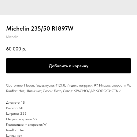
Michelin 235/50 R1897W
Michelin
60 000
р.
Добавить в корзину
Состояние: Новое, Год выпуска: 4121.0, Индекс нагрузки: 97, Индекс скорости: W,
Runflat: Нет, Шипы: нет, Сезон: Лето, Склад: КРАСНОДАР КОЛОСИСТЫЙ
Диаметр: 18
Высота: 50
Ширина: 235
Индекс нагрузки: 97
Коэффициент скорости: W
Runflat: Нет
Шипы: нет