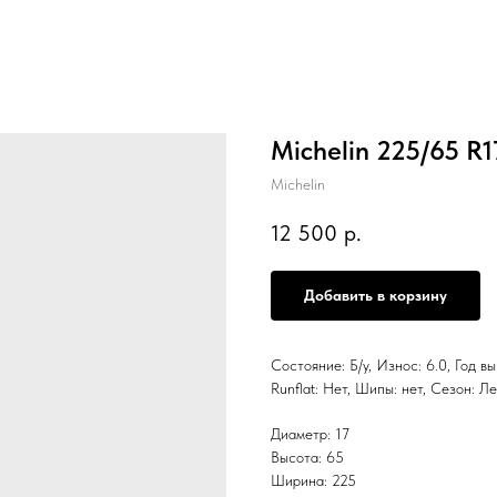
Michelin 225/65 R
Michelin
12 500
р.
Добавить в корзину
Состояние: Б/у, Износ: 6.0, Год в
Runflat: Нет, Шипы: нет, Сезо
Диаметр: 17
Высота: 65
Ширина: 225