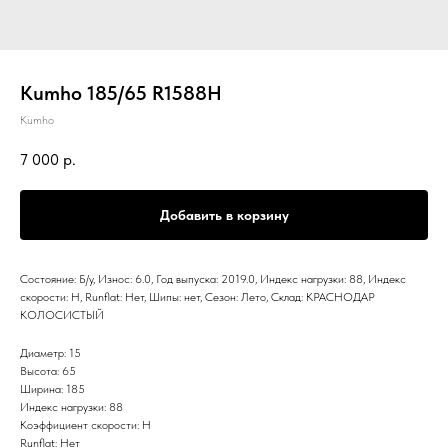
Kumho 185/65 R1588H
Kumho
7 000
р.
Добавить в корзину
Состояние: Б/у, Износ: 6.0, Год выпуска: 2019.0, Индекс нагрузки: 88, Индекс
скорости: H, Runflat: Нет, Шипы: нет, Сезон: Лето, Склад: КРАСНОДАР
КОЛОСИСТЫЙ
Диаметр: 15
Высота: 65
Ширина: 185
Индекс нагрузки: 88
Коэффициент скорости: H
Runflat: Нет