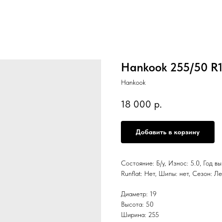
Hankook 255/50 R
Hankook
18 000
р.
Добавить в корзину
Состояние: Б/у, Износ: 5.0, Год в
Runflat: Нет, Шипы: нет, Сезон:
Диаметр: 19
Высота: 50
Ширина: 255