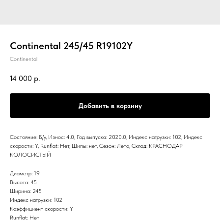
Continental 245/45 R19102Y
Continental
14 000
р.
Добавить в корзину
Состояние: Б/у, Износ: 4.0, Год выпуска: 2020.0, Индекс нагрузки: 102, Индекс
скорости: Y, Runflat: Нет, Шипы: нет, Сезон: Лето, Склад: КРАСНОДАР
КОЛОСИСТЫЙ
Диаметр: 19
Высота: 45
Ширина: 245
Индекс нагрузки: 102
Коэффициент скорости: Y
Runflat: Нет