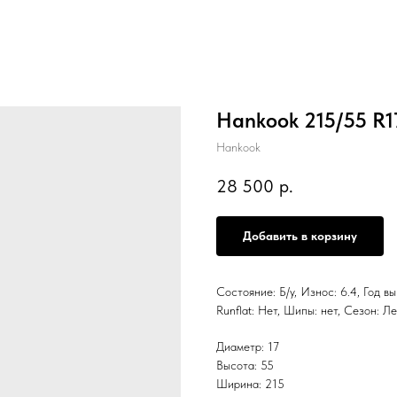
Hankook 215/55 R
Hankook
28 500
р.
Добавить в корзину
Состояние: Б/у, Износ: 6.4, Год в
Runflat: Нет, Шипы: нет, Сезо
Диаметр: 17
Высота: 55
Ширина: 215