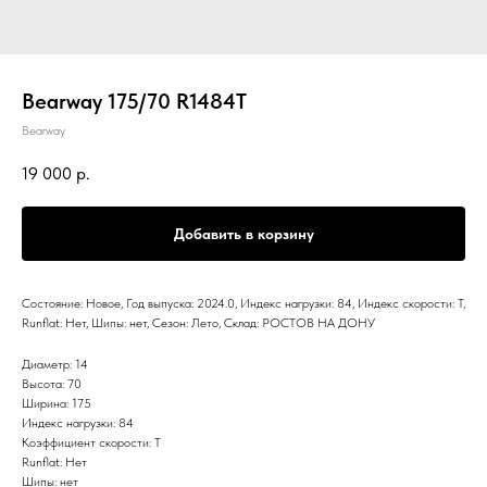
Bearway 175/70 R1484T
Bearway
19 000
р.
Добавить в корзину
Состояние: Новое, Год выпуска: 2024.0, Индекс нагрузки: 84, Индекс скорости: T,
Runflat: Нет, Шипы: нет, Сезон: Лето, Склад: РОСТОВ НА ДОНУ
Диаметр: 14
Высота: 70
Ширина: 175
Индекс нагрузки: 84
Коэффициент скорости: T
Runflat: Нет
Шипы: нет