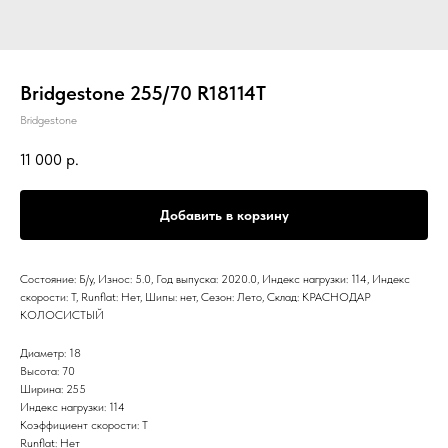
Bridgestone 255/70 R18114T
Bridgestone
11 000
р.
Добавить в корзину
Состояние: Б/у, Износ: 5.0, Год выпуска: 2020.0, Индекс нагрузки: 114, Индекс
скорости: T, Runflat: Нет, Шипы: нет, Сезон: Лето, Склад: КРАСНОДАР
КОЛОСИСТЫЙ
Диаметр: 18
Высота: 70
Ширина: 255
Индекс нагрузки: 114
Коэффициент скорости: T
Runflat: Нет