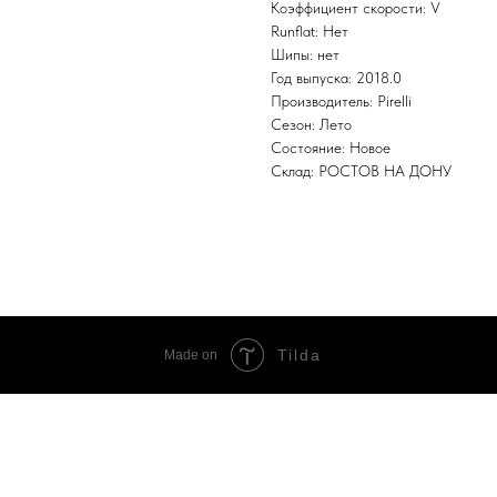
Коэффициент скорости: V
Runflat: Нет
Шипы: нет
Год выпуска: 2018.0
Производитель: Pirelli
Сезон: Лето
Состояние: Новое
Склад: РОСТОВ НА ДОНУ
Tilda
Made on