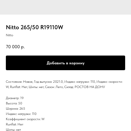
Nitto 265/50 R19110W
Nitto
70 000
р.
Добавить в корзину
Состояние: Новое, Год выпуска: 2021.0, Индекс нагрузки: 110, Индекс скорости:
W, Runflat: Нет, Шипы: нет, Сезон: Лето, Склад: РОСТОВ НА ДОНУ
Диаметр: 19
Высота: 50
Ширина: 265
Индекс нагрузки: 110
Коэффициент скорости: W
Runflat: Нет
Шипы: нет